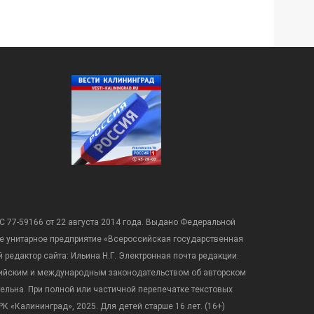
С 77-59166 от 22 августа 2014 года. Выдано Федеральной
е унитарное предприятие «Всероссийская государственная
редактор сайта: Ильина Н.Г. Электронная почта редакции:
оссийским и международным законодательством об авторском
ательна. При полной или частичной перепечатке текстовых
К «Калининград», 2025. Для детей старше 16 лет. (16+)