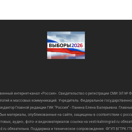
венный интернет-канал «Россия». Свидетельство о регистрации СМИ ЭЛ № Ф
ологий и массовых коммуникаций. Учредитель: Федеральное государственно
дактор Главной редакции ГИК "Россия" - Панина Елена Валерьевна. Главный 
 любые материалы, опубликованные на сайте, защищены в соответствии с р
вых, аудио-, фото- и видеоматериалов ссылка на vesti-kaliningrad.ru обяз
rad.ru обязательна. Поддержка и техническое сопровождение: ФГУП ВГТРК ГТР