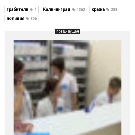
грабители
Калининград
кража
4
4362
288
полиция
806
предыдущая