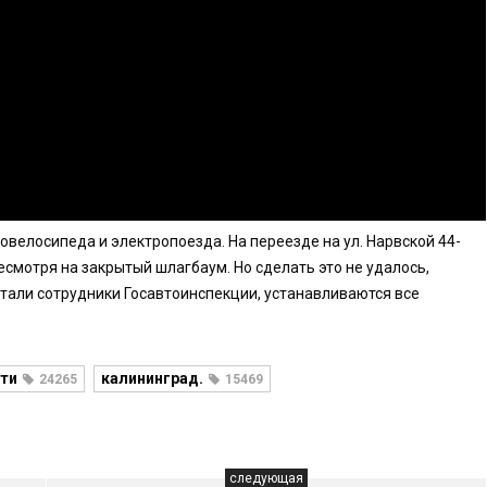
велосипеда и электропоезда. На переезде на ул. Нарвской 44-
смотря на закрытый шлагбаум. Но сделать это не удалось,
отали сотрудники Госавтоинспекции, устанавливаются все
ти
калининград.
24265
15469
следующая