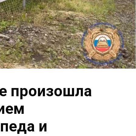
е произошла
тием
педа и