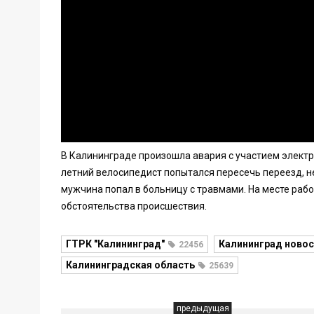
В Калининграде произошла авария с участием электро
летний велосипедист попытался пересечь переезд, не
мужчина попал в больницу с травмами. На месте раб
обстоятельства происшествия.
ГТРК "Калининград"
Калининград новос
22456
Калининградская область
25639
предыдущая