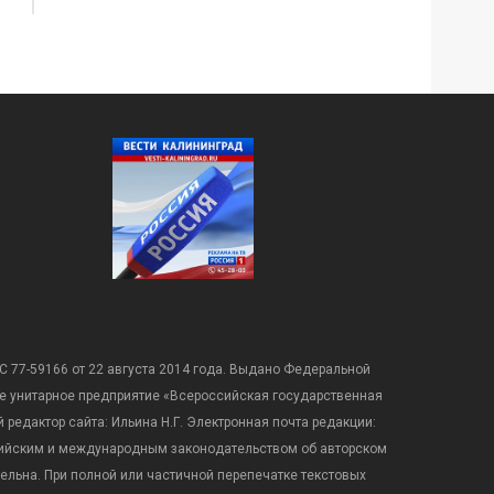
С 77-59166 от 22 августа 2014 года. Выдано Федеральной
е унитарное предприятие «Всероссийская государственная
редактор сайта: Ильина Н.Г. Электронная почта редакции:
оссийским и международным законодательством об авторском
ательна. При полной или частичной перепечатке текстовых