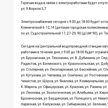
Горячая вода в связи с электроработами будет отсутств
ул. 9 Апреля 5,7.
Электроснабжение сегодня с 9.00 до 18.00 будет ост
Клинической 6-12,14 (детская городская поликлиника №1
по ул. Судостроительной 17, 27-29, 90 (д/с№ 90), ул. Ти
Сегодня на Центральной водопроводной станции запл
работами в течение дня, с 9.00 до 18.00 будет ограни
ул. Брусничная, ул. Тихоненко, ул. В. Дубинина, ул. Се
Радистов, ул. Белинского, ул. Красносельская, ул. Добр
ул. Столярная, ул. Лесопарковая, ул. Бассейная, ул. Сп
ул. Кутузова, ул. Чапаева, ул. Осипенко, ул. Ростовска
Чекистов, ул. Щорса, ул. Яналова, ул. Коммунальная, ул
К. Маркса, ул. Офицерская, ул. Красная, ул. Разина, ул
ул. Леонова, ул. Зоологическая, ул. Алябьева, ул. Киро
Броненосная, ул. Бердянская, ул. Полецкого, ул. Никити
Нарвская, ул. Калужская, ул. Сибирякова, ул. Зелёная, у