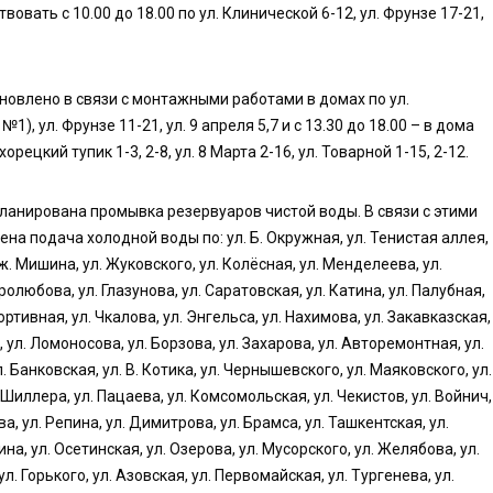
овать с 10.00 до 18.00 по ул. Клинической 6-12, ул. Фрунзе 17-21,
ановлено в связи с монтажными работами в домах по ул.
), ул. Фрунзе 11-21, ул. 9 апреля 5,7 и с 13.30 до 18.00 – в дома
хорецкий тупик 1-3, 2-8, ул. 8 Марта 2-16, ул. Товарной 1-15, 2-12.
анирована промывка резервуаров чистой воды. В связи с этими
чена подача холодной воды по: ул. Б. Окружная, ул. Тенистая аллея,
рж. Мишина, ул. Жуковского, ул. Колёсная, ул. Менделеева, ул.
олюбова, ул. Глазунова, ул. Саратовская, ул. Катина, ул. Палубная,
ортивная, ул. Чкалова, ул. Энгельса, ул. Нахимова, ул. Закавказская,
я, ул. Ломоносова, ул. Борзова, ул. Захарова, ул. Авторемонтная, ул.
. Банковская, ул. В. Котика, ул. Чернышевского, ул. Маяковского, ул.
. Шиллера, ул. Пацаева, ул. Комсомольская, ул. Чекистов, ул. Войнич,
ва, ул. Репина, ул. Димитрова, ул. Брамса, ул. Ташкентская, ул.
на, ул. Осетинская, ул. Озерова, ул. Мусорского, ул. Желябова, ул.
л. Горького, ул. Азовская, ул. Первомайская, ул. Тургенева, ул.