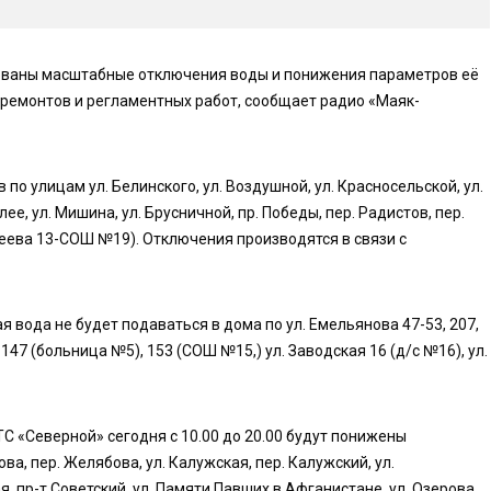
рованы масштабные отключения воды и понижения параметров её
ремонтов и регламентных работ, сообщает радио «Маяк-
о улицам ул. Белинского, ул. Воздушной, ул. Красносельской, ул.
ее, ул. Мишина, ул. Брусничной, пр. Победы, пер. Радистов, пер.
леева 13-СОШ №19). Отключения производятся в связи с
 вода не будет подаваться в дома по ул. Емельянова 47-53, 207,
, 147 (больница №5), 153 (СОШ №15,) ул. Заводская 16 (д/с №16), ул.
С «Северной» сегодня с 10.00 до 20.00 будут понижены
а, пер. Желябова, ул. Калужская, пер. Калужский, ул.
ая, пр-т Советский, ул. Памяти Павших в Афганистане, ул. Озерова,