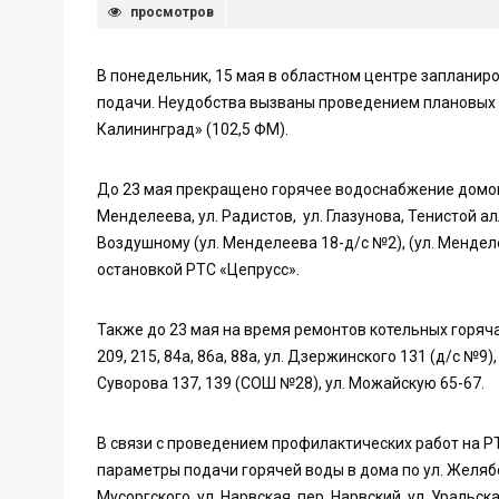
просмотров
В понедельник, 15 мая в областном центре заплани
подачи. Неудобства вызваны проведением плановых 
Калининград» (102,5 ФМ).
До 23 мая прекращено горячее водоснабжение домов п
Менделеева, ул. Радистов, ул. Глазунова, Тенистой алл
Воздушному (ул. Менделеева 18-д/с №2), (ул. Менде
остановкой РТС «Цепрусс».
Также до 23 мая на время ремонтов котельных горячая
209, 215, 84а, 86а, 88а, ул. Дзержинского 131 (д/с №9)
Суворова 137, 139 (СОШ №28), ул. Можайскую 65-67.
В связи с проведением профилактических работ на РТ
параметры подачи горячей воды в дома по ул. Желябов
Мусоргского, ул. Нарвская, пер. Нарвский, ул. Уральск