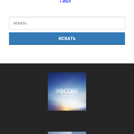
« Июл