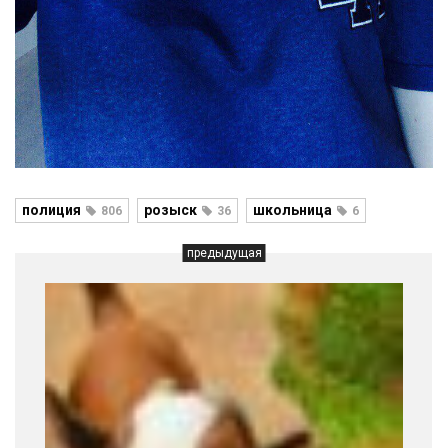
полиция
розыск
школьница
806
36
6
предыдущая