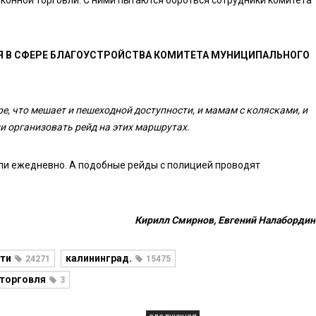
аконной торговли. С ними пытаются бороться сотрудники комитета
Я В СФЕРЕ БЛАГОУСТРОЙСТВА КОМИТЕТА МУНИЦИПАЛЬНОГО
ре, что мешает и пешеходной доступности, и мамам с колясками, и
и организовать рейд на этих маршрутах.
вли ежедневно. А подобные рейды с полицией проводят
Кирилл Смирнов, Евгений Налабордин
ти
калининград.
24271
15475
 торговля
3