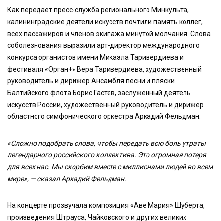
Как передает пресс-служба регионального Минкульта,
калининградские деятели искусств почтили память коллег,
всех пассажиров и членов экипажа минутой молчания. Слова
соболезнования выразили арт-директор международного
конкурса органистов имени Микаэла Таривердиева и
фестиваля «Орган+» Вера Таривердиева, художественный
руководитель и дирижер Ансамбля песни и пляски
Балтийского флота Борис Гастев, заслуженный деятель
искусств России, художественный руководитель и дирижер
областного симфонического оркестра Аркадий Фельдман.
«Сложно подобрать слова, чтобы передать всю боль утраты
легендарного российского коллектива. Это огромная потеря
для всех нас. Мы скорбим вместе с миллионами людей во всем
мире», — сказал Аркадий Фельдман.
На концерте прозвучала композиция «Аве Мария» Шуберта,
произведения Штрауса, Чайковского и других великих