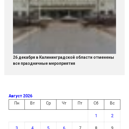
26 декабря в Калининградской области отменены
все праздничные мероприятия
Август 2026
Пн
Вт
Ср
Чт
Пт
Сб
Вс
1
2
3
4
5
6
7
8
9