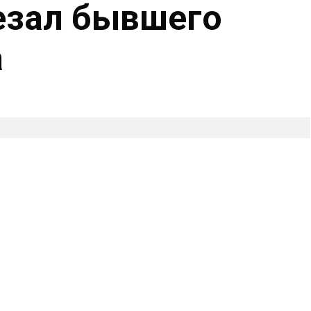
резал бывшего
а