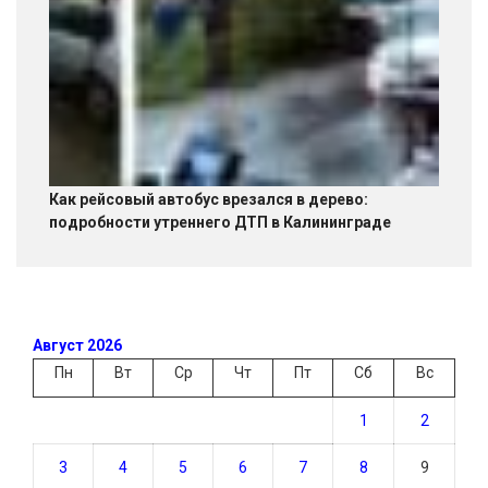
Как рейсовый автобус врезался в дерево:
подробности утреннего ДТП в Калининграде
Август 2026
Пн
Вт
Ср
Чт
Пт
Сб
Вс
1
2
3
4
5
6
7
8
9