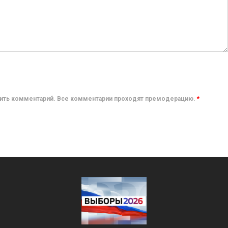
авить комментарий. Все комментарии проходят премодерацию.
*