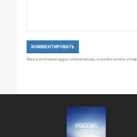
Имя и почтовый адрес обязательны, если Вы хотите ост