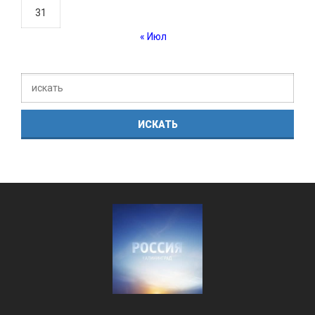
31
« Июл