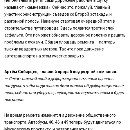
Непонятный агрегат сами дорожные рабочие в шутку
называют «камнеежка». Сейчас это, пожалуй, главный
участник реконструкции съездов со Второй эстакады и
разгонной полосы. Накануне стартовал очередной этап в
строительстве путепровода. Здесь появится третий слой
асфальта. Это поможет обновить дорожное полотно и решить
проблемы с лужами. Общая площадь ремонта — полторы
тысячи квадратных метров. Так что пока движение
автотранспорта на этом участке закрыто.
Артём Сибирцев, главный прораб подрядной компании:
— Лежит нижний слой и деформационным швом сделаны
пандусы, чтобы водители не били колеса об деформационные
швы, сейчас они уберутся, перекроются верхним слоем и будет
все ровно.
На время ремонта изменится и движение общественного
транспорта. Автобусы, 40, 46 и 49 теперь будут двигаться по
Московскому проспекту, и разворачиваться у