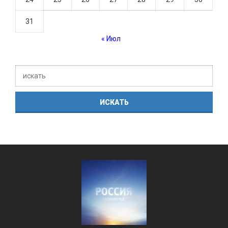
31
« Июл