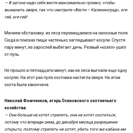
— В загоне надо себя вести максимально громко, чтобы
выманить зверя, так что смотрите «Вести – Калининград», эге-
гей, эге-гей!
Меняем обстановку: из леса перемещаемся на силосные поля.
Сюда в поисках пищи частенько заглядывают косули. Спустя
пару минут, из зарослей выбегает дичь. Резвый «козёл» ушёл
от пуль.
Не прошло и пятнадцати минут, как из леса выгнали еще одну
косулю. На этот раз пуля охотника настигла зверя. На этом
охота была закончена.
Николай Фомченков, егерь Осиновского охотничьего
хозяйства
:
— Они больше не хотят стрелять, они не хотят охотиться,
потому что впереди зима, до декабря месяца разрешение
открыто, поэтому стрелять не хотят, убить того же кабана им