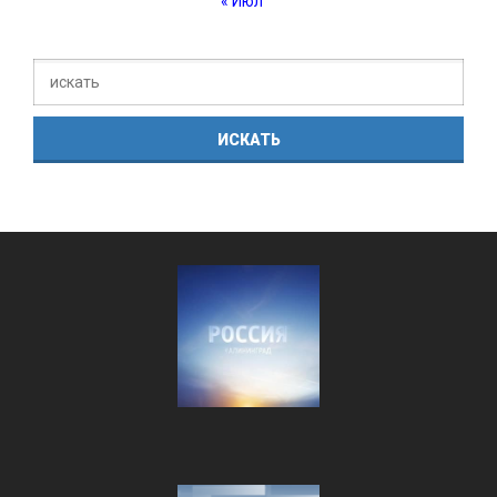
« Июл