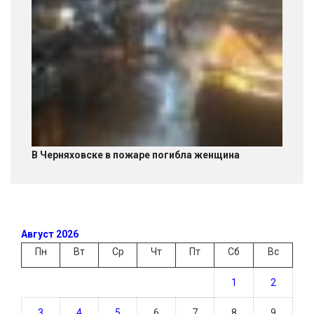
В Черняховске в пожаре погибла женщина
Август 2026
Пн
Вт
Ср
Чт
Пт
Сб
Вс
1
2
3
4
5
6
7
8
9