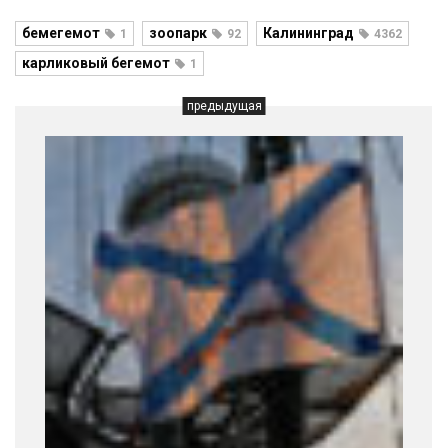
бемегемот
зоопарк
Калининград
1
92
4362
карликовый бегемот
1
предыдущая