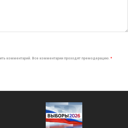
авить комментарий. Все комментарии проходят премодерацию.
*