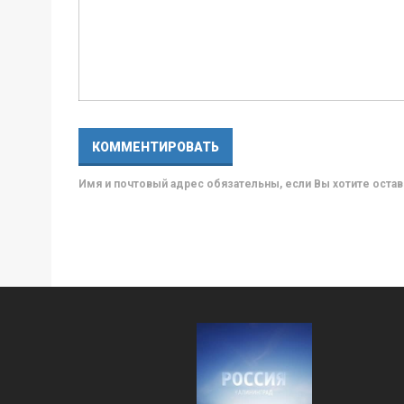
Имя и почтовый адрес обязательны, если Вы хотите ост