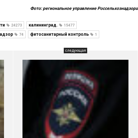
Фото: региональное управление Россельхознадзора
ти
калининград.
24273
15477
адзор
фитосанитарный контроль
74
1
следующая