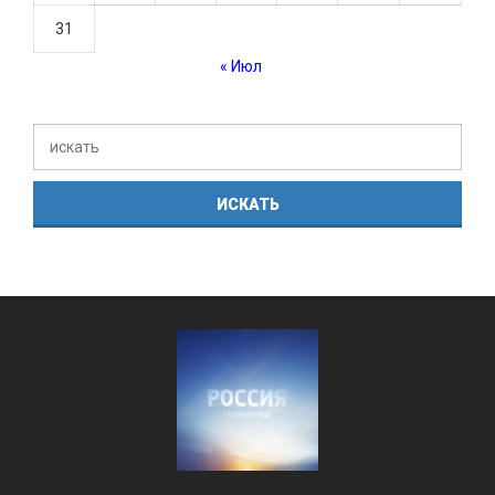
31
« Июл