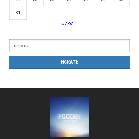
31
« Июл