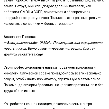
Захват, бросок – и нож выбит из рук, а противник придавлен к
земле. Сотрудники спецподразделений показали, как
работают ОМОН и СОБР, захватывая и обезвреживая
вооружённых преступников. Только на этот раз выстрелы —
холостые, а соперники — боевые товарищи.
Анастасия Попова:
— Выступление войск ОМОНа. Посмотрели, как задерживали
преступников. Было очень интересно и страшно. Они так
дрались захватывающе.
Свои профессиональные навыки продемонстрировали и
кинологи. Служебной собаке понадобилось всего несколько
секунд, чтобы найти взрывчатку, спрятанную в автомобиле.
По команде овчарки бросились на крепких противников и без
труда сбили их с ног.
Как работает конная полиция, показали члены центра