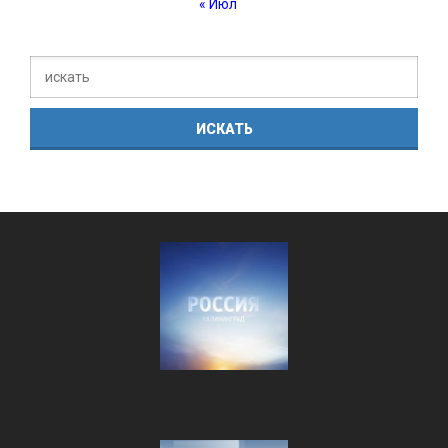
« Июл