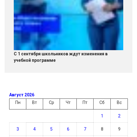
С 1 сентября школьников ждут изменения в
учебной программе
Август 2026
Пн
Вт
Ср
Чт
Пт
Сб
Вс
1
2
3
4
5
6
7
8
9