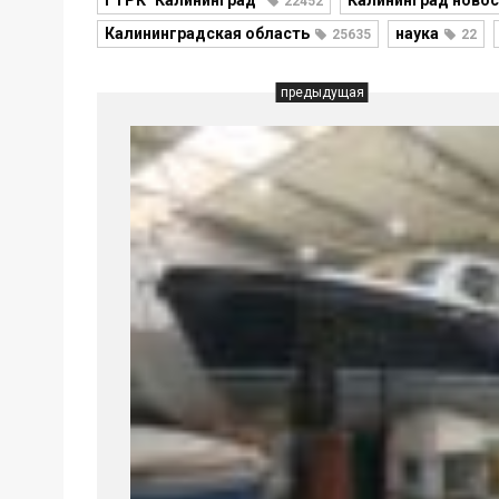
ГТРК "Калининград"
Калининград новос
22452
Калининградская область
наука
25635
22
предыдущая