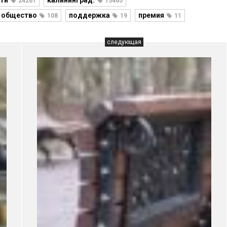
ти
калининград.
24261
15465
общество
поддержка
премия
108
19
11
следующая