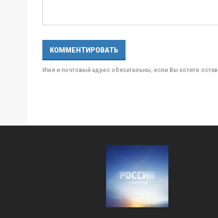
Имя и почтовый адрес обязательны, если Вы хотите ост