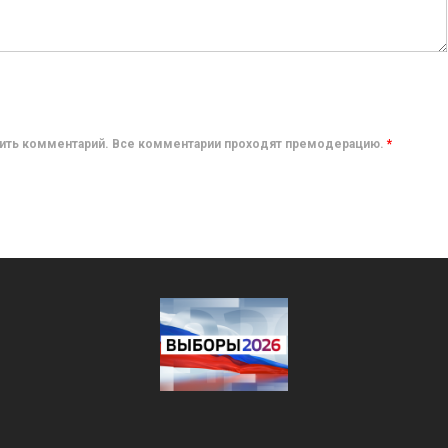
авить комментарий. Все комментарии проходят премодерацию.
*