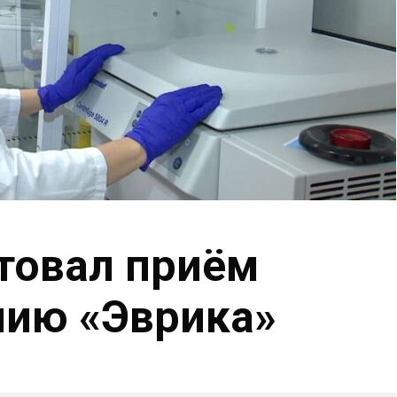
ртовал приём
мию «Эврика»