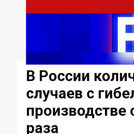
В России коли
случаев с гиб
производстве 
раза