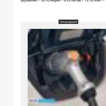
(Бразилия – 16,14; Индия – 9,93; Китай – 13,18; ЮАР
предыдущая