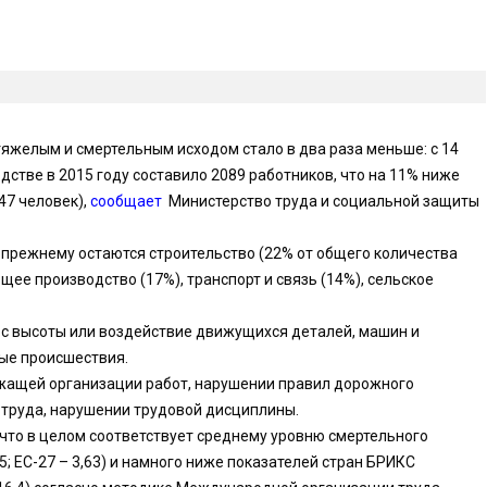
 тяжелым и смертельным исходом стало в два раза меньше: с 14
одстве в 2015 году составило 2089 работников, что на 11% ниже
47 человек),
сообщает
Министерство труда и социальной защиты
-прежнему остаются строительство (22% от общего количества
щее производство (17%), транспорт и связь (14%), сельское
 с высоты или воздействие движущихся деталей, машин и
ые происшествия.
ежащей организации работ, нарушении правил дорожного
 труда, нарушении трудовой дисциплины.
 что в целом соответствует среднему уровню смертельного
85; ЕС-27 – 3,63) и намного ниже показателей стран БРИКС