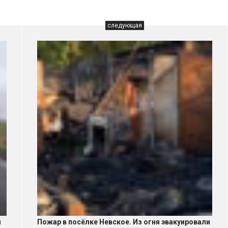
следующая
ы
Пожар в посёлке Невское. Из огня эвакуировали