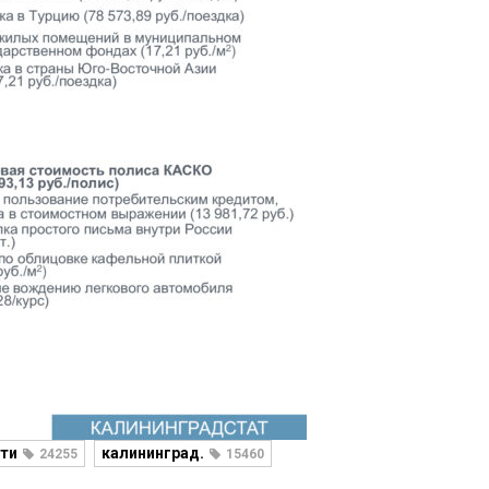
ти
калининград.
24255
15460