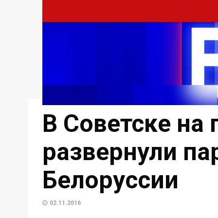
В Советске на 
развернули па
Белоруссии
02.11.2016