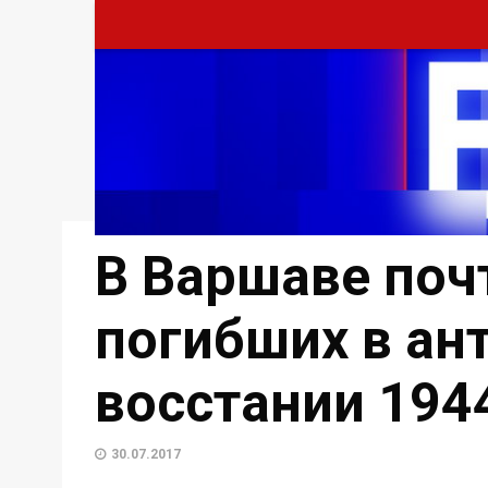
В Варшаве поч
погибших в а
восстании 194
30.07.2017