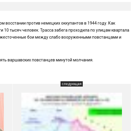
м восстании против немецких оккупантов в 1944 году. Как
ти 10 тысяч человек. Трасса забега проходила по улицам квартала
ь ожесточенные бои между слабо вооруженными повстанцами и
мять варшавских повстанцев минутой молчания.
следующая