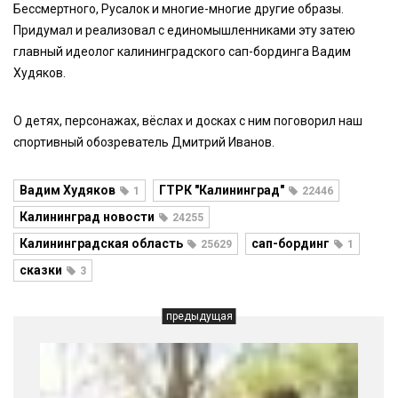
Бессмертного, Русалок и многие-многие другие образы.
Придумал и реализовал с единомышленниками эту затею
главный идеолог калининградского сап-бординга Вадим
Худяков.
О детях, персонажах, вёслах и досках с ним поговорил наш
спортивный обозреватель Дмитрий Иванов.
Вадим Худяков
ГТРК "Калининград"
1
22446
Калининград новости
24255
Калининградская область
сап-бординг
25629
1
сказки
3
предыдущая