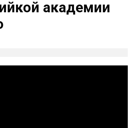
ийкой академии
ю