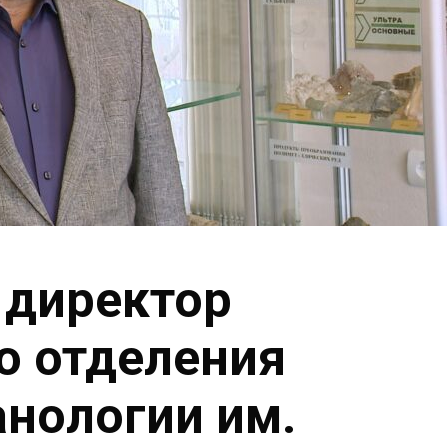
 директор
о отделения
анологии им.