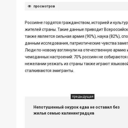
просмотров
Россияне гордятся гражданством, историей и культу
жителей страны. Такие данные приводит Всероссийс
также является сильная армия (90%), наука (82%), сп
данным исследования, патриотические чувства замет
Люди по-новому взглянули на отечественную армию и 
чемоданных настроений: 70% россиян не собираются 
нежелании уезжать из страны также играют языковой
сталкиваются эмигранты.
предыдущая
Непотушенный окурок едва не оставил без
жилья семью калининградцев