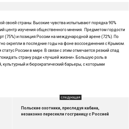
рой своей страны. Высокие чувства испытывают порядка 90%
кий центр изучения общественного мнения. Предметом гордости
орт (75%) и позиция России на международной арене (72%). По
но окрепли в последние годы на фоне воссоединения с Крымом.
статус России в мире. В связи с этим отмечается резкий спад
покидать страну ради «лучшей жизни». Большую роль в
, культурный и бюрократический барьеры, с которыми
следующая
Польские охотники, преследуя кабана,
незаконно пересекли госграницу с Россией