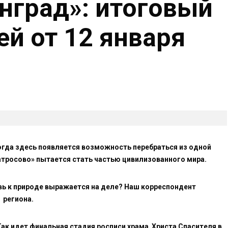
нград»: итоговый
ей от 12 января
огда здесь появляется возможность перебраться из одной
атросово» пытается стать частью цивилизованного мира.
овь к природе выражается на деле? Наш корреспондент
 региона.
Так идет финальная стадия росписи храма Христа Спасителя в