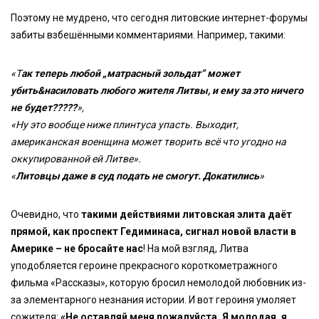
Поэтому не мудрено, что сегодня литовские интернет-форумы
забиты взбешёнными комментариями. Например, такими:
«Т
ак теперь любой „матpacный зольдат” может
yбить&наcиловать любого жителя Литвы, и ему за это ничего
не будет?????
»,
«Ну это вообще ниже плинтуса упасть. Выходит,
американская военщина может творить всё что угодно на
оккупированной ей Литве».
«
Литовцы даже в суд подать не смогут. Докатились
»
Очевидно, что
такими действиями литовская элита даёт
прямой, как проспект Гедиминаса, сигнал новой власти в
Америке – не бросайте нас
! На мой взгляд, Литва
уподобляется героине прекрасного короткометражного
фильма «Рассказы», которую бросил немолодой любовник из-
за элементарного незнания истории. И вот героиня умоляет
сожителя:
«Не оставляй меня пожалуйста. Я молодая, я