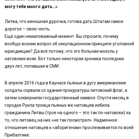
могу тебе много дать…».
Литва, что киношная дурочка, готова дать Штатам самое
дорогое – свою честь.
Ещё один немаловажный момент. Вы спросите, почему
вообще возник вопрос об оккупационном принципе уголовной
юрисдикции? Да всё потому, что это больная мозоль у
натовских вояк. Вот только некоторая хроника последних
двух лет, попавшая в СМИ.
В апреле 2016 года в Каунасе пьяные в дугу американские
солдаты сорвали со здания прокуратуры литовский флаг, а
затем осквернили государственный символ. Спустя месяц в
городке Рукла троица пьяных же натовцев избила
гражданина Литвы (трое на одного – это так по-натовски) за
то, что литовец на них «не так посмотрел». Надменное
отношение натовцев к «аборигенам» прослеживается по всей
Прибалтике.