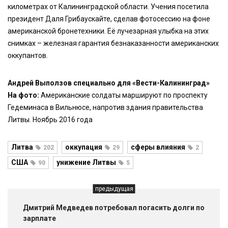
километрах от Калининградской области. Учения посетила
президент Даля Грибаускайте, сделав фотосессию на фоне
американской бронетехники. Её лучезарная улыбка на этих
снимках – железная гарантия безнаказанности американских
оккупантов.
Андрей Выползов специально для «Вести-Калининград»
На фото:
Американские солдаты маршируют по проспекту
Гедеминаса в Вильнюсе, напротив здания правительства
Литвы. Ноябрь 2016 года
Литва
оккупация
сферы влияния
202
29
2
США
унижение Литвы
90
5
предыдущая
Дмитрий Медведев потребовал погасить долги по
зарплате