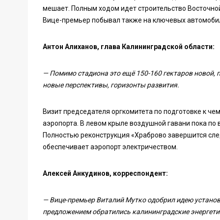
мешает. Полным ходом идет строительство Восточной
Вице-премьер побывал также на ключевых автомобил
Антон Алиханов, глава Калининградской области:
— Помимо стадиона это ещё 150-160 гектаров новой, п
новые перспективы, горизонты развития.
Визит председателя оргкомитета по подготовке к чем
аэропорта. В левом крыле воздушной гавани пока п
Полностью реконструкция «Храброво завершится сле
обеспечивает аэропорт электричеством.
Алексей Анкудинов, корреспондент:
— Вице-премьер Виталий Мутко одобрил идею установ
предложением обратились калининградские энергетик