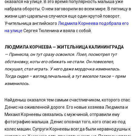
оказался на улице. В это время популярность малыша уже
набрала обороты. О нем заговорили во всем мире. В пятницу в
жизни цап-царапыча случился еще один крутой поворот.
Учительница английского
Людмила Корнеева подобрала его
на улице
Сергея Тюленина и взяла с собой.
ЛЮДМИЛА КОРНЕЕВА — ЖИТЕЛЬНИЦА КАЛИНИНГРАДА
— Принесла, он тут сразу освоился. Поел, посмотрел тут
обстановку, коты его обижать не стали. Он повеселел,
покушал, стал играть. У него даже мордочка изменилась.
Тогда сидел – взгляд печальный, а тут веселое такое – прям
изменилось.
Найденыш оказался тем самым счастливчиком, которого спас
Денис на оживленной дороге. Его новые хозяева Людмила и
Михаил Корнеевы связались с мужчиной, отправили ему
фотографию малыша. Денис опознал того, кого спас из-под
колес машин. Супруги Корнеевы всегда были неравнодушны к