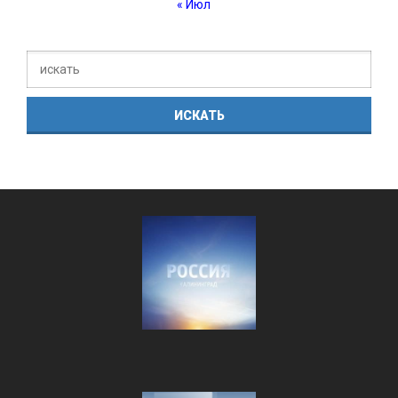
« Июл