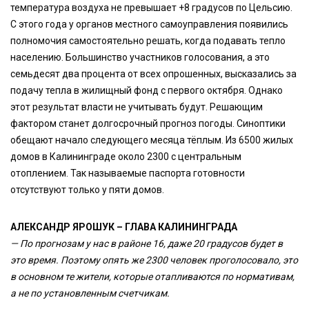
температура воздуха не превышает +8 градусов по Цельсию.
С этого года у органов местного самоуправления появились
полномочия самостоятельно решать, когда подавать тепло
населению. Большинство участников голосования, а это
семьдесят два процента от всех опрошенных, высказались за
подачу тепла в жилищный фонд с первого октября. Однако
этот результат власти не учитывать будут. Решающим
фактором станет долгосрочный прогноз погоды. Синоптики
обещают начало следующего месяца тёплым. Из 6500 жилых
домов в Калининграде около 2300 с центральным
отоплением. Так называемые паспорта готовности
отсутствуют только у пяти домов.
АЛЕКСАНДР ЯРОШУК – ГЛАВА КАЛИНИНГРАДА
— По прогнозам у нас в районе 16, даже 20 градусов будет в
это время. Поэтому опять же 2300 человек проголосовало, это
в основном те жители, которые отапливаются по нормативам,
а не по установленным счетчикам.