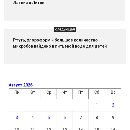
Латвии и Литвы
следующая
Ртуть, хлороформ и большое количество
микробов найдено в питьевой воде для детей
Август 2026
Пн
Вт
Ср
Чт
Пт
Сб
Вс
1
2
3
4
5
6
7
8
9
10
11
12
13
14
15
16