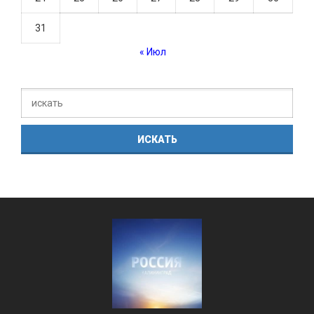
31
« Июл