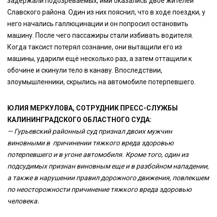
задержали подозреваемых, ими оказались двое жителей
Славского района. Один из них пояснил, что в ходе поездки, у
него начались галлюцинации и он попросил остановить
машину. После чего пассажиры стали избивать водителя.
Когда таксист потерял сознание, они вытащили его из
машины, ударили ещё несколько раз, а затем оттащили к
обочине и скинули тело в канаву. Впоследствии,
злоумышленники, скрылись на автомобиле потерпевшего.
ЮЛИЯ МЕРКУЛОВА, СОТРУДНИК ПРЕСС-СЛУЖБЫ
КАЛИНИНГРАДСКОГО ОБЛАСТНОГО СУДА:
— Гурьевский районный суд признал двоих мужчин
виновными в причинении тяжкого вреда здоровью
потерпевшего и в угоне автомобиля. Кроме того, один из
подсудимых признан виновным еще и в разбойном нападении,
а также в нарушении правил дорожного движения, повлекшем
по неосторожности причинение тяжкого вреда здоровью
человека.