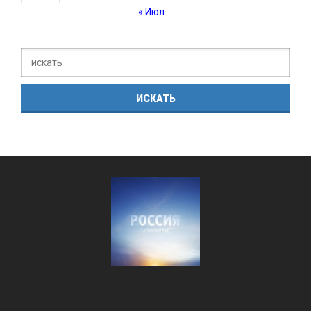
« Июл