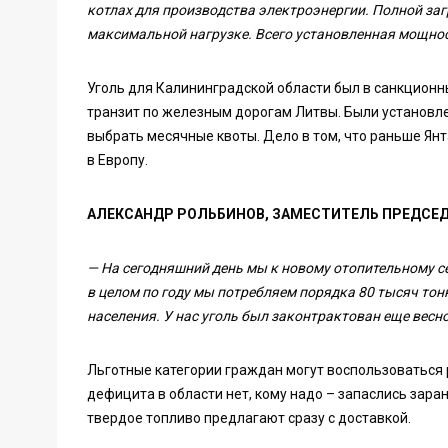
котлах для производства электроэнергии. Полной заг
максимальной нагрузке. Всего установленная мощнос
Уголь для Калининградской области был в санкционны
транзит по железным дорогам Литвы. Были установле
выбрать месячные квоты. Дело в том, что раньше Ян
в Европу.
АЛЕКСАНДР РОЛЬБИНОВ, ЗАМЕСТИТЕЛЬ ПРЕДСЕ
— На сегодняшний день мы к новому отопительному се
в целом по году мы потребляем порядка 80 тысяч тонн
населения. У нас уголь был законтрактован еще весно
Льготные категории граждан могут воспользоваться 
дефицита в области нет, кому надо – запаслись зара
твердое топливо предлагают сразу с доставкой.