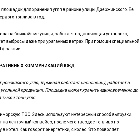
е площадок для хранения угля в районе улицы Дзержинского. Ее
рдого топлива в год.
етела на ближайшие улицы, работает подавляющая установка,
ует выбросы даже при ураганных ветрах. При помощи специальной
4 фракции.
ОРАТИВНЫХ КОММУНИКАЦИЙ КЖД:
 российского угля, терминал работает наполовину, работает в
 угольной продукции. Площадка может хранить единовременно до
6 тысяч тонн угля.
иморскую ТЭС. Здесь используют интересный способ выгрузки.
на ленточный конвейер, после чего твердое топливо по
в котел. Как говорят энергетики, с колес. Это позволяет