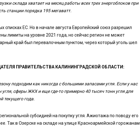
рузки склада хватает на месяц работы всех трех энергоблоков при
ть станции порядка 195 мегаватт.
х списках ЕС. Но в начале августа Европейский союз разрешил
ны лимиты на уровне 2021 года, но сейчас регион не может
тарный край был перевалочным пунктом, через который уголь шел
ДАТЕЛЯ ПРАВИТЕЛЬСТВА КАЛИНИНГРАДСКОЙ ОБЛАСТИ:
зону подходим как никогда с большими запасами угля. Если у нас
 угля, сферы ЖКХ и еще где-то примерно 40 тысяч тонн угля для
й текущего года.
региональной субсидией на покупку угля. Ажиотажа по поводу его
нее. Так в Озерске на складе на улице Красноармейской горожанам