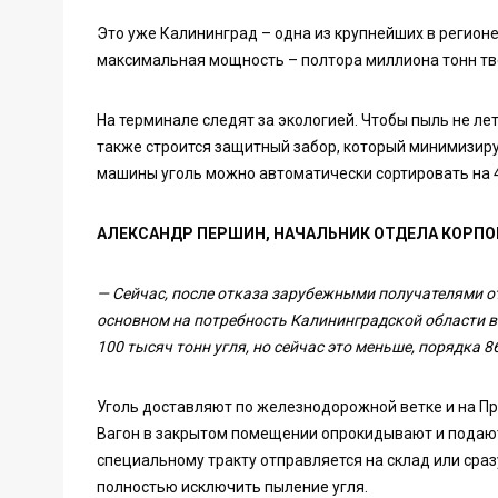
Это уже Калининград – одна из крупнейших в регион
максимальная мощность – полтора миллиона тонн тве
На терминале следят за экологией. Чтобы пыль не л
также строится защитный забор, который минимизир
машины уголь можно автоматически сортировать на 
АЛЕКСАНДР ПЕРШИН, НАЧАЛЬНИК ОТДЕЛА КОРП
— Сейчас, после отказа зарубежными получателями от
основном на потребность Калининградской области в
100 тысяч тонн угля, но сейчас это меньше, порядка 8
Уголь доставляют по железнодорожной ветке и на Пр
Вагон в закрытом помещении опрокидывают и подают 
специальному тракту отправляется на склад или сразу 
полностью исключить пыление угля.