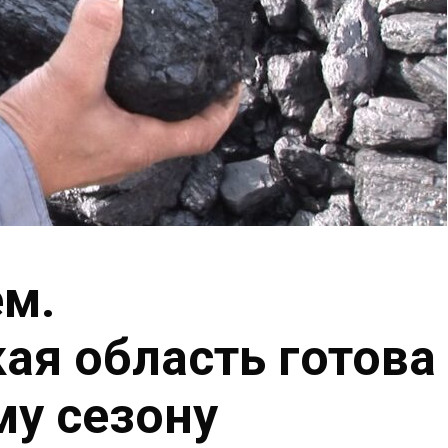
ем.
ая область готова
му сезону