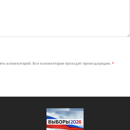
авить комментарий. Все комментарии проходят премодерацию.
*