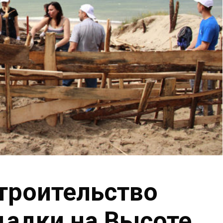
троительство
адки на Высоте