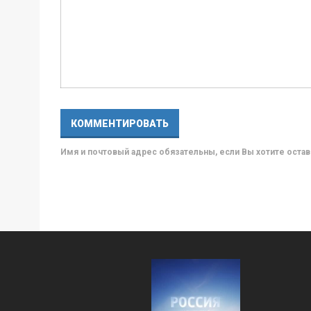
Имя и почтовый адрес обязательны, если Вы хотите ост