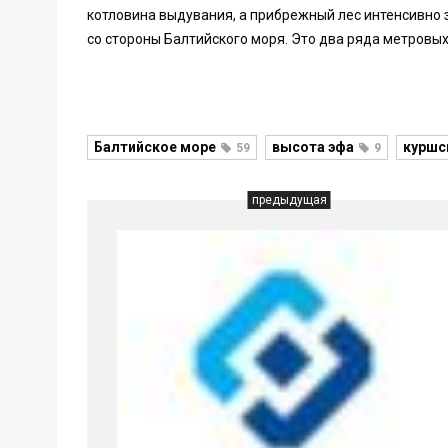
котловина выдувания, а прибрежный лес интенсивно
со стороны Балтийского моря. Это два ряда метровых
Балтийское море
высота эфа
куршс
59
9
предыдущая