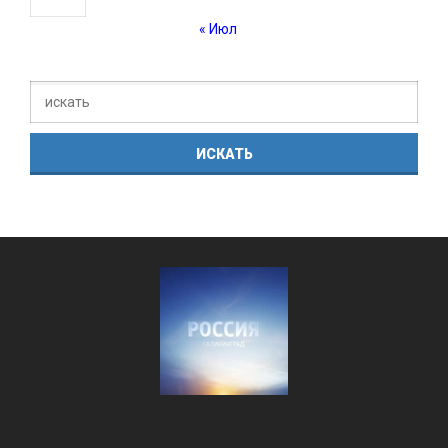
« Июл