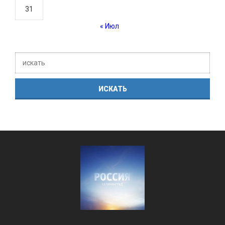
31
« Июл