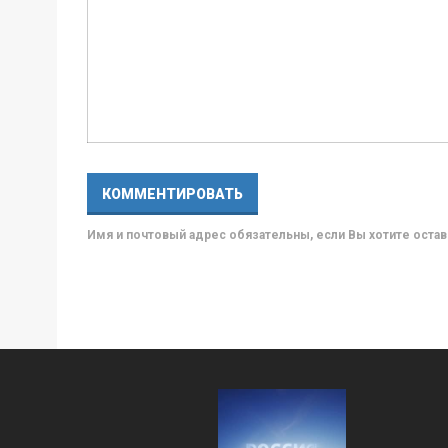
Имя и почтовый адрес обязательны, если Вы хотите ост