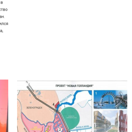
 в
ство
ан.
ился
а,