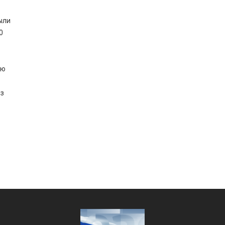
ыли
0
ую
из