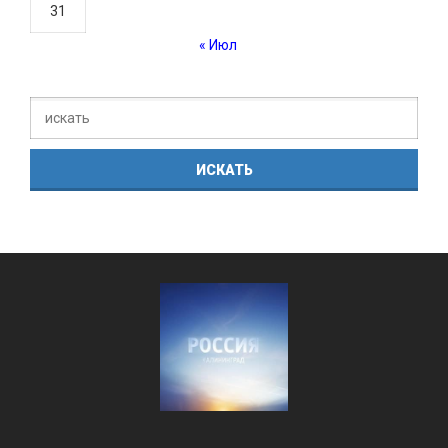
31
« Июл