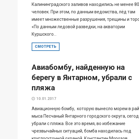
Калининградского заливов находились не менее 8
человек. При этом, по данным ведомства, лёд там
имеет множественные разрушения, трещины и тор
«По данным ледовой разведки, на акватории
Куршского...
СМОТРЕТЬ
Авиабомбу, найденную на
берегу в Янтарном, убрали с
пляжа
10.01.2017
Авиационную бомбу, которую вынесло морем в ра
мыса Песчаный Янтарного городского округа, сего
убрали с пляжа. Все это время, во избежание
чрезвычайных ситуаций, бомба находилась под
круглосуточной охраной. Константин Морозов,