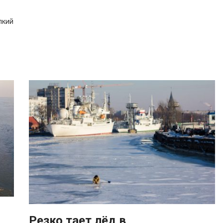
пкий
Резко тает лёд в