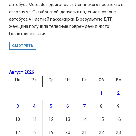
автобуса Mercedes, двигаясь от Ленинского проспекта в
сторону ул. Октябрьской, допустил падение в салоне
автобуса 41-летней пассажирки. В результате ДТП
женщина получила телесные повреждения. Фото:
Госавтоинспекция...
СМОТРЕТЬ
Август 2026
Пн
Вт
Ср
Чт
Пт
Сб
Вс
1
2
3
4
5
6
7
8
9
10
11
12
13
14
15
16
17
18
19
20
21
22
23