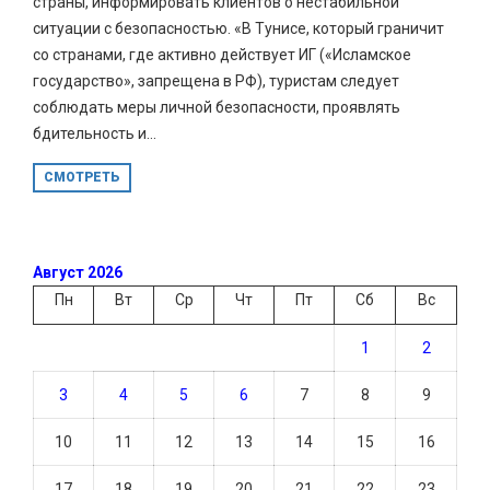
страны, информировать клиентов о нестабильной
ситуации с безопасностью. «В Тунисе, который граничит
со странами, где активно действует ИГ («Исламское
государство», запрещена в РФ), туристам следует
соблюдать меры личной безопасности, проявлять
бдительность и...
СМОТРЕТЬ
Август 2026
Пн
Вт
Ср
Чт
Пт
Сб
Вс
1
2
3
4
5
6
7
8
9
10
11
12
13
14
15
16
17
18
19
20
21
22
23