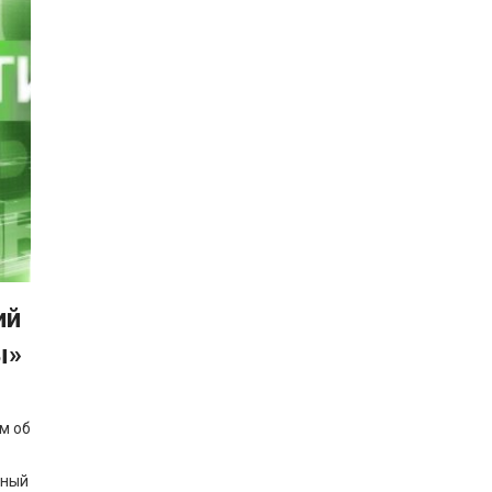
ий
ы»
м об
нный